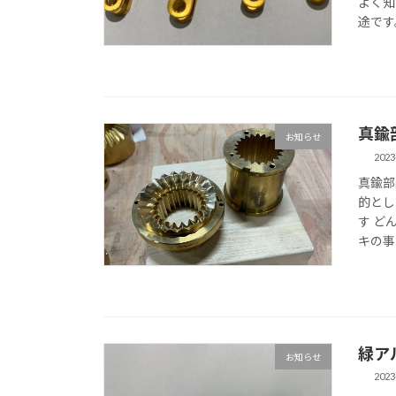
よく知
途です。
真鍮
お知らせ
2023
真鍮部
的とし
す ど
キの事
緑ア
お知らせ
2023