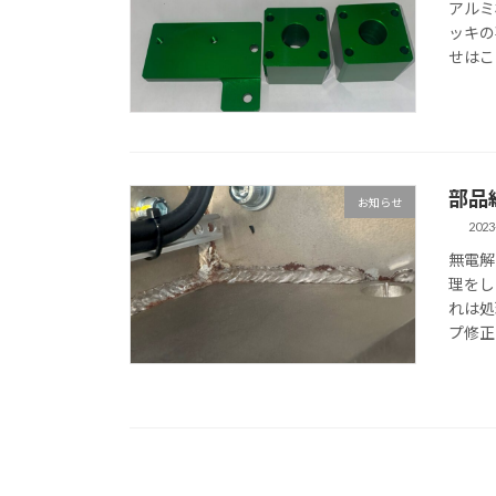
アルミ
ッキの
せはこ
部品
お知らせ
2023
無電解
理をし
れは処
プ修正