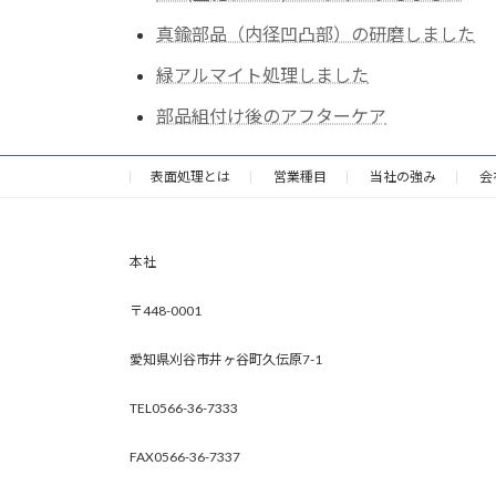
真鍮部品（内径凹凸部）の研磨しました
緑アルマイト処理しました
部品組付け後のアフターケア
表面処理とは
営業種目
当社の強み
会
本社
〒448-0001
愛知県刈谷市井ヶ谷町久伝原7-1
TEL0566-36-7333
FAX0566-36-7337