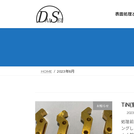
コ
ナ
ン
ビ
表面処理
テ
ゲ
ン
ー
ツ
シ
へ
ョ
ス
ン
キ
に
ッ
移
プ
動
HOME
2023年8月
Ti
お知らせ
2023
処理前
ングし