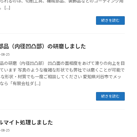
られるのは、切削工具、機械部品、装飾品などのコーティング用
 […]
続きを読む
部品（内径凹凸部）の研磨しました
-08-25
品の研磨（内径凹凸部） 凹凸面の面相度をあげて滑りの向上を目
ています 写真のような複雑な形状でも弊社では磨くことが可能で
んな形状・材質でも一度ご相談してください 愛知県刈谷市でメッ
なら「有限会社ダ […]
続きを読む
ルマイト処理しました
-08-25