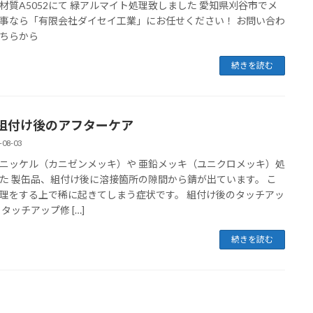
材質A5052にて 緑アルマイト処理致しました 愛知県刈谷市でメ
事なら「有限会社ダイセイ工業」にお任せください！ お問い合わ
ちらから
続きを読む
組付け後のアフターケア
-08-03
ニッケル（カニゼンメッキ）や 亜鉛メッキ（ユニクロメッキ）処
た 製缶品、組付け後に溶接箇所の隙間から錆が出ています。 こ
理をする上で稀に起きてしまう症状です。 組付け後のタッチアッ
 タッチアップ修 […]
続きを読む