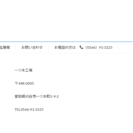
社情報
お問い合わせ
お電話の方は
（0566）91-3225
一ツ木工場
〒448-0003
愛知県刈谷市一ツ木町2-9-2
TEL0566-91-3225